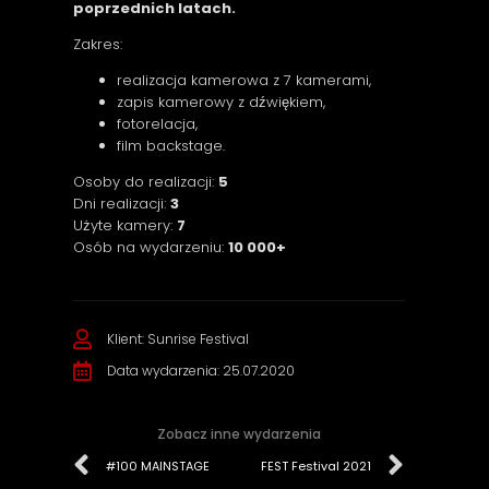
poprzednich latach.
Zakres:
realizacja kamerowa z 7 kamerami,
zapis kamerowy z dźwiękiem,
fotorelacja,
film backstage.
Osoby do realizacji:
5
Dni realizacji:
3
Użyte kamery:
7
Osób na wydarzeniu:
10 000+
Klient: Sunrise Festival
Data wydarzenia: 25.07.2020
Zobacz inne wydarzenia
#100 MAINSTAGE
FEST Festival 2021