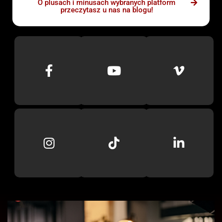
O plusach i minusach wybranych platform
przeczytasz u nas na blogu!