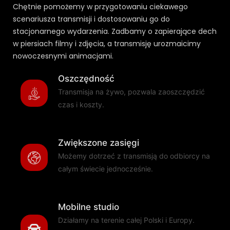
Chętnie pomożemy w przygotowaniu ciekawego
scenariusza transmisji i dostosowaniu go do
stacjonarnego wydarzenia. Zadbamy o zapierające dech
w piersiach filmy i zdjęcia, a transmisję urozmaicimy
nowoczesnymi animacjami.
Oszczędność
Transmisja na żywo, pozwala zaoszczędzić
czas i koszty.
Zwiększone zasięgi
Możemy dotrzeć z transmisją do odbiorcy na
całym świecie jednocześnie.
Mobilne studio
Działamy na terenie całej Polski i Europy.